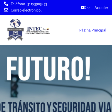
Teléfono : 31193983473
Acceder
Correo electrónico :
intec2000@hotmail.com
Salta al contenido principal
Página Principal