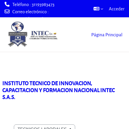
Teléfono : 31193983473
Acceder
Correo electrónico :
intec2000@hotmail.com
Salta al contenido principal
Página Principal
INSTITUTO TECNICO DE INNOVACION,
CAPACITACION Y FORMACION NACIONAL INTEC
S.A.S.